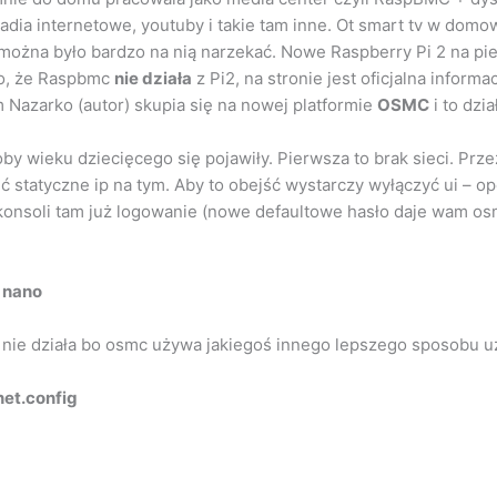
, radia internetowe, youtuby i takie tam inne. Ot smart tv w 
e można było bardzo na nią narzekać. Nowe Raspberry Pi 2 na p
lko, że Raspbmc
nie działa
z Pi2, na stronie jest oficjalna informa
 Nazarko (autor) skupia się na nowej platformie
OSMC
i to dzia
by wieku dziecięcego się pojawiły. Pierwsza to brak sieci. Przez
ć statyczne ip na tym. Aby to obejść wystarczy wyłączyć ui – opc
nsoli tam już logowanie (nowe defaultowe hasło daje wam osmc
ą
nano
ż nie działa bo osmc używa jakiegoś innego lepszego sposobu u
net.config