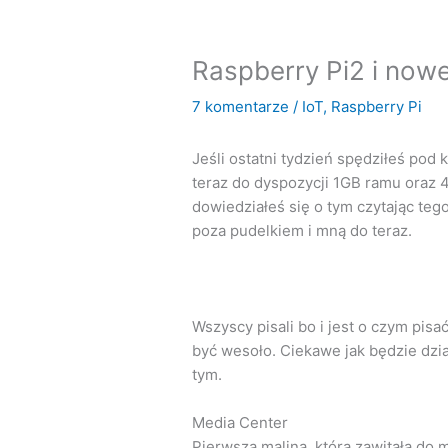
Raspberry Pi2 i now
7 komentarze
/
IoT
,
Raspberry Pi
Jeśli ostatni tydzień spędziłeś pod
teraz do dyspozycji 1GB ramu oraz 4
dowiedziałeś się o tym czytając teg
poza pudelkiem i mną do teraz.
Wszyscy pisali bo i jest o czym pis
być wesoło. Ciekawe jak będzie dzi
tym.
Media Center
Pierwsza malina, która zawitała do