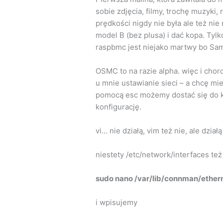
sobie zdjęcia, filmy, trochę muzyki
prędkości nigdy nie była ale też ni
model B (bez plusa) i dać kopa. Ty
raspbmc jest niejako martwy bo Sam
OSMC to na razie alpha. więc i choro
u mnie ustawianie sieci – a chcę mie
pomocą esc możemy dostać się do ko
konfigurację.
vi… nie działą, vim też nie, ale dział
niestety /etc/network/interfaces te
sudo nano /var/lib/connman/ether
i wpisujemy