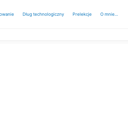
owanie
Dług technologiczny
Prelekcje
O mnie…