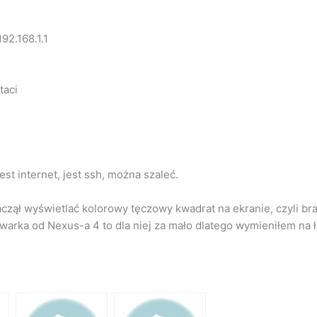
92.168.1.1
taci
est internet, jest ssh, można szaleć.
aczął wyświetlać kolorowy tęczowy kwadrat na ekranie, czyli br
dowarka od Nexus-a 4 to dla niej za mało dlatego wymieniłem na 