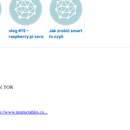
vlog #15 –
Jak zrobić smart
raspberry pi zero
tv czyli
w czyli nowe
Raspberry Pi jako
lepsze serce
centrum
autonomicznego
multimedialne
auta