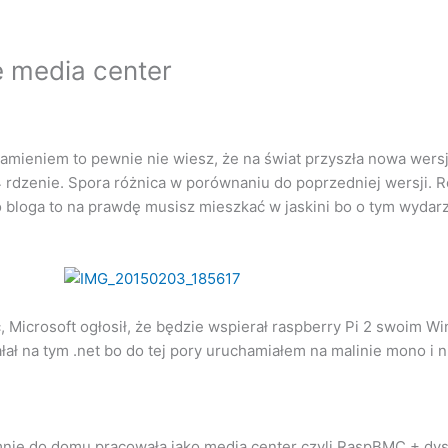
e media center
 kamieniem to pewnie nie wiesz, że na świat przyszła nowa wersj
 rdzenie. Spora różnica w porównaniu do poprzedniej wersji. Ro
o bloga to na prawdę musisz mieszkać w jaskini bo o tym wydar
ać, Microsoft ogłosił, że będzie wspierał raspberry Pi 2 swoim
ałał na tym .net bo do tej pory uruchamiałem na malinie mono i
 mnie do domu pracowała jako media center czyli RaspBMC + dy