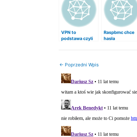
VPN to
Raspbmc chce
podstawa czyli
hasła
jak postawić
VPN na
Raspberry PI
←
Poprzedni Wpis