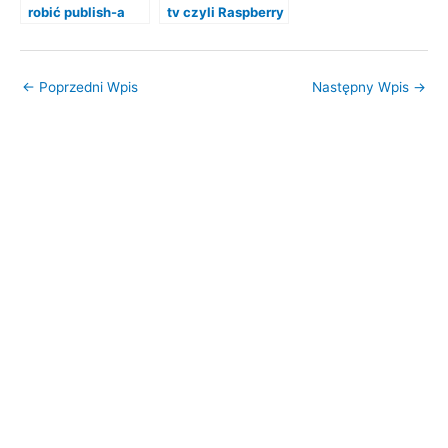
robić publish-a
tv czyli Raspberry
Pi jako centrum
multimedialne
←
Poprzedni Wpis
Następny Wpis
→