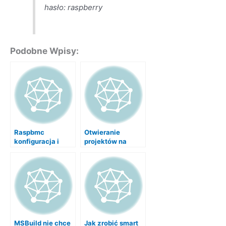
hasło: raspberry
Podobne Wpisy:
Raspbmc
Otwieranie
konfiguracja i
projektów na
backup
CodePlex bez
pisywania hasła
MSBuild nie chce
Jak zrobić smart