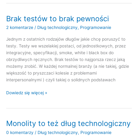
czy
bez
długu
Brak testów to brak pewności
2 komentarze
/
Dług technologiczny
,
Programowanie
Jednym z ostatnich rodzajów długów jakie chcę poruszyć to
testy. Testy we wszelakiej postaci, od jednostkowych, przez
integracyjne, specyfikacji, smoke, white i black box do
obrzydliwych ręcznych. Brak testów to najgorsza rzecz jaką
możemy zrobić. W każdej normalnej branży (a nie takiej, gdzie
większość to pryszczaci kolesie z problemami
interpersonalnymi ) czyli takiej o solidnych podstawach
Brak
Dowiedz się więcej »
testów
to
brak
pewności
Monolity to też dług technologiczny
0 komentarzy
/
Dług technologiczny
,
Programowanie