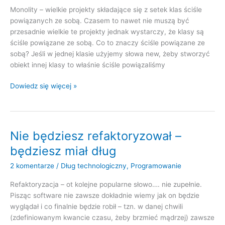
Monolity – wielkie projekty składające się z setek klas ściśle
powiązanych ze sobą. Czasem to nawet nie muszą być
przesadnie wielkie te projekty jednak wystarczy, że klasy są
ściśle powiązane ze sobą. Co to znaczy ściśle powiązane ze
sobą? Jeśli w jednej klasie użyjemy słowa new, żeby stworzyć
obiekt innej klasy to właśnie ściśle powiązaliśmy
Monolity
Dowiedz się więcej »
to
też
dług
technologiczny
Nie będziesz refaktoryzował –
będziesz miał dług
2 komentarze
/
Dług technologiczny
,
Programowanie
Refaktoryzacja – ot kolejne popularne słowo…. nie zupełnie.
Pisząc software nie zawsze dokładnie wiemy jak on będzie
wyglądał i co finalnie będzie robił – tzn. w danej chwili
(zdefiniowanym kwancie czasu, żeby brzmieć mądrzej) zawsze