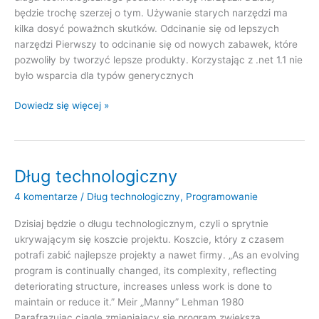
będzie trochę szerzej o tym. Używanie starych narzędzi ma
kilka dosyć poważnch skutków. Odcinanie się od lepszych
narzędzi Pierwszy to odcinanie się od nowych zabawek, które
pozwoliły by tworzyć lepsze produkty. Korzystając z .net 1.1 nie
było wsparcia dla typów generycznych
Dług
Dowiedz się więcej »
technologiczny–
zmiana
wersji
Dług technologiczny
4 komentarze
/
Dług technologiczny
,
Programowanie
Dzisiaj będzie o długu technologicznym, czyli o sprytnie
ukrywającym się koszcie projektu. Koszcie, który z czasem
potrafi zabić najlepsze projekty a nawet firmy. „As an evolving
program is continually changed, its complexity, reflecting
deteriorating structure, increases unless work is done to
maintain or reduce it.” Meir „Manny” Lehman 1980
Parafrazując ciągle zmieniający się program zwiększa