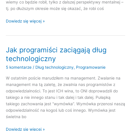
wiemy co będzie robił, tylko z dalszej perspektywy mentalnej –
tj. po dłuższym okresie może się okazać, że robi coś
Nie
Dowiedz się więcej »
będziesz
refaktoryzował
–
będziesz
Jak programiści zaciągają dług
miał
technologiczny
dług
5 komentarze
/
Dług technologiczny
,
Programowanie
W ostatnim poście marudziłem na management. Zwalanie na
management ma tą zaletę, że zwalnia nas programistów z
odpowiedzialności. To jest ICH wina, to ONI doprowadzili do
takiego a nie innego stanu i tak dalej i tak dalej. Pułapką
takiego zachowania jest “wymówka”. Wymówka przenosi naszą
odpowiedzialność na kogoś lub coś innego. Wymówka jest
świetna bo
Jak
Dowiedz się więcej »