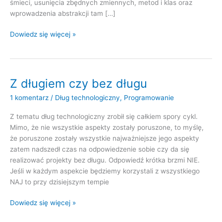
śmieci, usunięcia zbędnych zmiennych, metod i klas oraz
wprowadzenia abstrakcji tam […]
Sprzątaj
Dowiedz się więcej »
swój
kodzik
nieustannie
czyli
Z długiem czy bez długu
o
1 komentarz
/
Dług technologiczny
,
Programowanie
ciągłej
refaktoryzacji.
Z tematu dług technologiczny zrobił się całkiem spory cykl.
Mimo, że nie wszystkie aspekty zostały poruszone, to myślę,
że poruszone zostały wszystkie najważniejsze jego aspekty
zatem nadszedł czas na odpowiedzenie sobie czy da się
realizować projekty bez długu. Odpowiedź krótka brzmi NIE.
Jeśli w każdym aspekcie będziemy korzystali z wszystkiego
NAJ to przy dzisiejszym tempie
Z
Dowiedz się więcej »
długiem