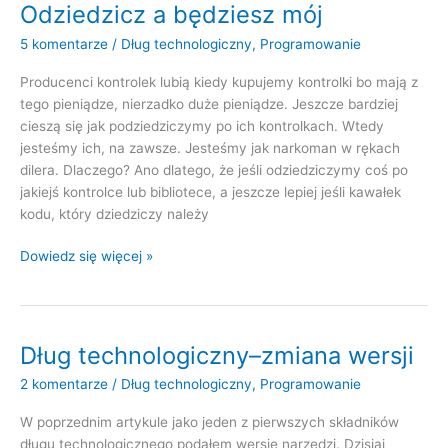
technologiczny
Odziedzicz a będziesz mój
5 komentarze
/
Dług technologiczny
,
Programowanie
Producenci kontrolek lubią kiedy kupujemy kontrolki bo mają z
tego pieniądze, nierzadko duże pieniądze. Jeszcze bardziej
cieszą się jak podziedziczymy po ich kontrolkach. Wtedy
jesteśmy ich, na zawsze. Jesteśmy jak narkoman w rękach
dilera. Dlaczego? Ano dlatego, że jeśli odziedziczymy coś po
jakiejś kontrolce lub bibliotece, a jeszcze lepiej jeśli kawałek
kodu, który dziedziczy należy
Odziedzicz
Dowiedz się więcej »
a
będziesz
mój
Dług technologiczny–zmiana wersji
2 komentarze
/
Dług technologiczny
,
Programowanie
W poprzednim artykule jako jeden z pierwszych składników
długu technologicznego podałem wersję narzędzi. Dzisiaj