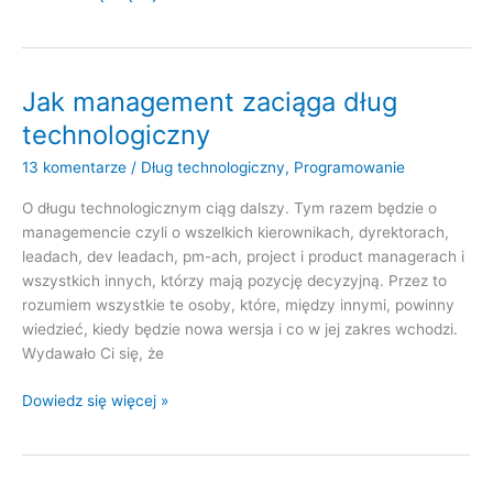
programiści
zaciągają
dług
technologiczny
Jak management zaciąga dług
technologiczny
13 komentarze
/
Dług technologiczny
,
Programowanie
O długu technologicznym ciąg dalszy. Tym razem będzie o
managemencie czyli o wszelkich kierownikach, dyrektorach,
leadach, dev leadach, pm-ach, project i product managerach i
wszystkich innych, którzy mają pozycję decyzyjną. Przez to
rozumiem wszystkie te osoby, które, między innymi, powinny
wiedzieć, kiedy będzie nowa wersja i co w jej zakres wchodzi.
Wydawało Ci się, że
Jak
Dowiedz się więcej »
management
zaciąga
dług