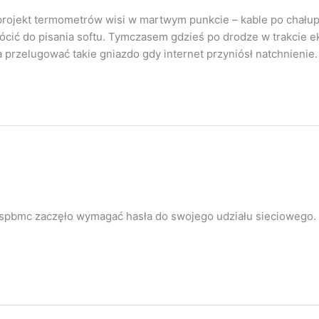
projekt termometrów wisi w martwym punkcie – kable po chałup
ócić do pisania softu. Tymczasem gdzieś po drodze w trakcie e
przelugować takie gniazdo gdy internet przyniósł natchnienie.
 raspbmc zaczęło wymagać hasła do swojego udziału sieciowego. 