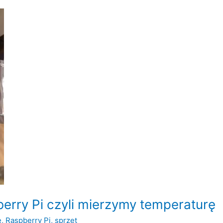
erry Pi czyli mierzymy temperaturę
e
,
Raspberry Pi
,
sprzęt