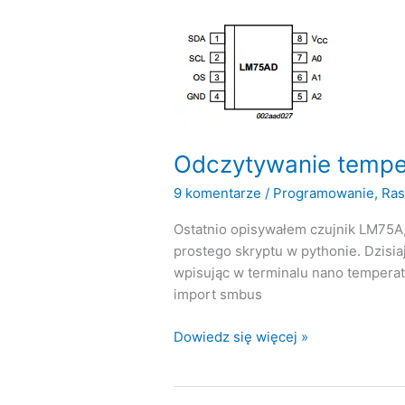
Odczytywanie tempe
9 komentarze
/
Programowanie
,
Ras
Ostatnio opisywałem czujnik LM75A, 
prostego skryptu w pythonie. Dzisia
wpisując w terminalu nano temperat
import smbus
Odczytywanie
Dowiedz się więcej »
temperatury
za
pomocą