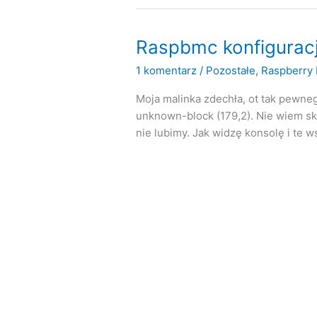
i
szyna
I2C
Raspbmc konfiguracj
1 komentarz
/
Pozostałe
,
Raspberry 
Moja malinka zdechła, ot tak pewneg
unknown-block (179,2). Nie wiem ską
nie lubimy. Jak widzę konsolę i te w