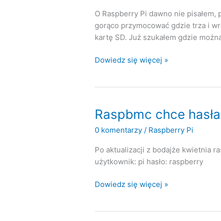
O Raspberry Pi dawno nie pisałem, 
gorąco przymocować gdzie trza i wr
kartę SD. Już szukałem gdzie można 
Na
Dowiedz się więcej »
ratunek
Raspberry
Pi
Raspbmc chce hasła
0 komentarzy
/
Raspberry Pi
Po aktualizacji z bodajże kwietnia
użytkownik: pi hasło: raspberry
Raspbmc
Dowiedz się więcej »
chce
hasła