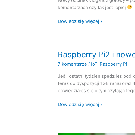
Nowy odcinek vloga już gotowy – po
komentarzach czy tak jest lepiej
vlog
Dowiedz się więcej »
#6
system
operacyjny
dla
Raspberry Pi2 i now
raspberry
7 komentarze
/
IoT
,
Raspberry Pi
pi
Jeśli ostatni tydzień spędziłeś pod
teraz do dyspozycji 1GB ramu oraz 4
dowiedziałeś się o tym czytając te
Raspberry
Dowiedz się więcej »
Pi2
i
nowe
media