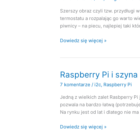
Szerszy obraz czyli tzw. przydług
termostatu a rozpalając go warto w
piwnicy – na piecu, najlepiej taki 
LM75A
Dowiedz się więcej »
+
i2c
+
Raspberry
Raspberry Pi i szyna
Pi
7 komentarze
/
i2c
,
Raspberry Pi
czyli
mierzymy
Jedną z wielkich zalet Rasbperry Pi 
temperaturę
pozwala na bardzo łatwą (potrzebuj
Na rynku jest od lat i dlatego nie 
Raspberry
Dowiedz się więcej »
Pi