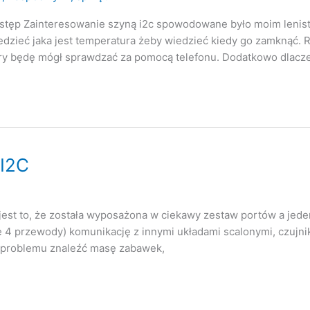
i wstęp Zainteresowanie szyną i2c spowodowane było moim leni
iedzieć jaka jest temperatura żeby wiedzieć kiedy go zamknąć.
który będę mógł sprawdzać za pomocą telefonu. Dodatkowo dlacz
 I2C
jest to, że została wyposażona w ciekawy zestaw portów a jeden 
e 4 przewody) komunikację z innymi układami scalonymi, czujni
ma problemu znaleźć masę zabawek,