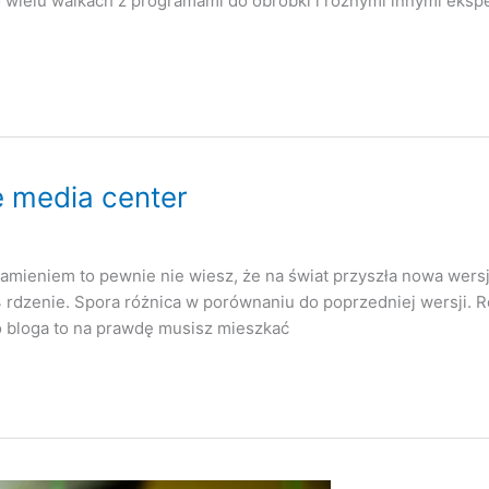
 wielu walkach z programami do obróbki i różnymi innymi eksp
e media center
 kamieniem to pewnie nie wiesz, że na świat przyszła nowa wersj
 rdzenie. Spora różnica w porównaniu do poprzedniej wersji. Ro
go bloga to na prawdę musisz mieszkać