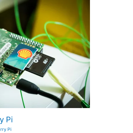
y Pi
rry Pi