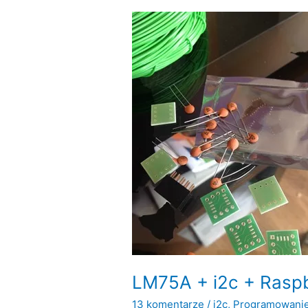
LM75A
i
Raspberry
Pi
LM75A + i2c + Raspb
13 komentarze
/
i2c
,
Programowani