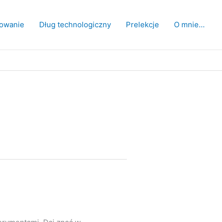
owanie
Dług technologiczny
Prelekcje
O mnie…