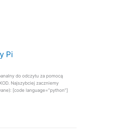
y Pi
 banalny do odczytu za pomocą
: KOD. Najszybciej zaczniemy
wane): [code language=”python”]