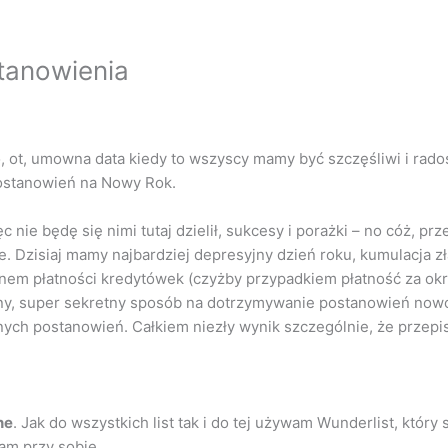
tanowienia
go, ot, umowna data kiedy to wszyscy mamy być szczęśliwi i rado
ostanowień na Nowy Rok.
 nie będę się nimi tutaj dzielił, sukcesy i porażki – no cóż, pr
zie. Dzisiaj mamy najbardziej depresyjny dzień roku, kumulacj
em płatności kredytówek (czyżby przypadkiem płatność za okr
tajny, super sekretny sposób na dotrzymywanie postanowień no
ych postanowień. Całkiem niezły wynik szczególnie, że przepis 
ne
. Jak do wszystkich list tak i do tej używam Wunderlist, któr
am przy sobie.