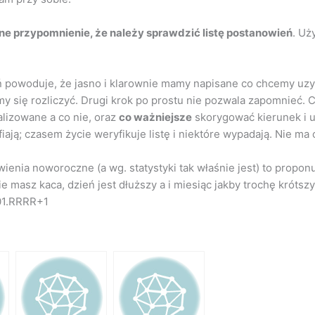
e przypomnienie, że należy sprawdzić listę postanowień
. Uż
eń powoduje, że jasno i klarownie mamy napisane co chcemy uzy
 się rozliczyć. Drugi krok po prostu nie pozwala zapomnieć. 
alizowane a co nie, oraz
co ważniejsze
skorygować kierunek i u
ają; czasem życie weryfikuje listę i niektóre wypadają. Nie ma 
ienia noworoczne (a wg. statystyki tak właśnie jest) to proponuj
e masz kaca, dzień jest dłuższy a i miesiąc jakby trochę krótszy.
.01.RRRR+1