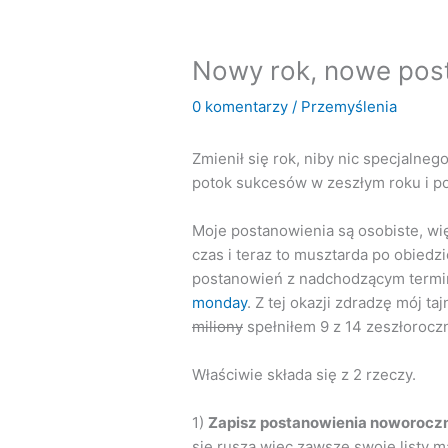
Nowy rok, nowe pos
0 komentarzy
/
Przemyślenia
Zmienił się rok, niby nic specjalne
potok sukcesów w zeszłym roku i p
Moje postanowienia są osobiste, więc
czas i teraz to musztarda po obied
postanowień z nadchodzącym termin
monday
. Z tej okazji zdradzę mój 
miliony
spełniłem 9 z 14 zeszłoroczn
Właściwie składa się z 2 rzeczy.
1)
Zapisz postanowienia noworocz
się rusza więc zawsze swoje listy m