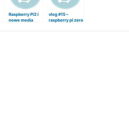
Raspberry Pi2 i
vlog #15 –
nowe media
raspberry pi zero
center
w czyli nowe
lepsze serce
autonomicznego
auta