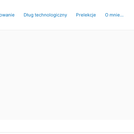
owanie
Dług technologiczny
Prelekcje
O mnie…