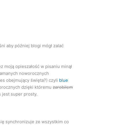
śni aby później blogi mógł zalać
zez moją opieszałość w pisaniu minął
a złamanych noworocznych
es obejmujący święta?) czyli
blue
worocznych dzięki któremu
zarobiłem
jest super prosty.
y się synchronizuje ze wszystkim co