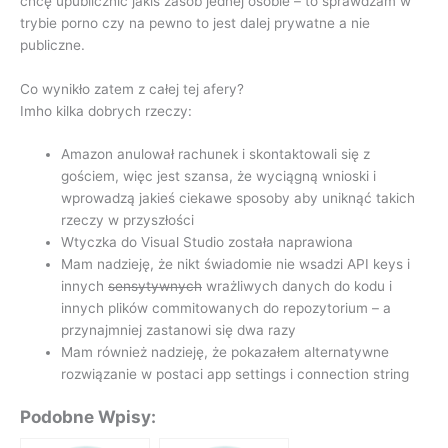
chcę upublicznić jakiś zasób jednej osobie – to sprawdzam w
trybie porno czy na pewno to jest dalej prywatne a nie
publiczne.
Co wynikło zatem z całej tej afery?
Imho kilka dobrych rzeczy:
Amazon anulował rachunek i skontaktowali się z
gościem, więc jest szansa, że wyciągną wnioski i
wprowadzą jakieś ciekawe sposoby aby uniknąć takich
rzeczy w przyszłości
Wtyczka do Visual Studio została naprawiona
Mam nadzieję, że nikt świadomie nie wsadzi API keys i
innych
sensytywnych
wrażliwych danych do kodu i
innych plików commitowanych do repozytorium – a
przynajmniej zastanowi się dwa razy
Mam również nadzieję, że pokazałem alternatywne
rozwiązanie w postaci app settings i connection string
Podobne Wpisy: