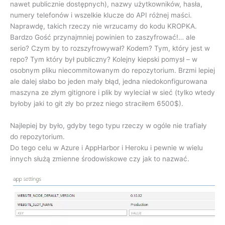
nawet publicznie dostępnych), nazwy użytkowników, hasła,
numery telefonów i wszelkie klucze do API różnej maści.
Naprawdę, takich rzeczy nie wrzucamy do kodu KROPKA.
Bardzo Gość przynajmniej powinien to zaszyfrować!… ale
serio? Czym by to rozszyfrowywał? Kodem? Tym, który jest w
repo? Tym który był publiczny? Kolejny kiepski pomysł – w
osobnym pliku niecommitowanym do repozytorium. Brzmi lepiej
ale dalej słabo bo jeden mały błąd, jedna niedokonfigurowana
maszyna ze złym gitignore i plik by wyleciał w sieć (tylko wtedy
byłoby jaki to git zły bo przez niego straciłem 6500$).
Najlepiej by było, gdyby tego typu rzeczy w ogóle nie trafiały
do repozytorium.
Do tego celu w Azure i AppHarbor i Heroku i pewnie w wielu
innych służą zmienne środowiskowe czy jak to nazwać.