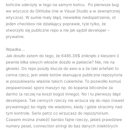
końców uderzyły w tego na samym końcu. Po pierwsze bug
we wtyczce do GitHuba (nie w Visual Studio a w zewnętrznej
wtyczce). W sumie mały błąd, niewielkie niedopatrzenie, ot
jeden checkbox nie działający poprawie, tyle tylko, że
stworzyło się publiczne repo a nie jak sądził developer –
prywatne.
Wpadka….
Jak doszło zatem do tego, że 6485.39$ zniknęło z kieszeni (i
pewnie kilka siwych włosów doszło w pakiecie? Nie, nie na
głowie). Do repo poszły klucze do aws-a a że taki artefakt to
cenna rzecz, jest wiele botów skanujące publiczne repozytoria
w poszukiwaniu właśnie takich cukierków. To pozwoliło komuś
zespawnować sporo maszyn np. do kopania bitcoinów za
darmo (a raczej na koszt kogoś innego). No i tu pierwszy błąd
developera. Tak cennych rzeczy nie wrzuca się do repo (nawet
prywatnego) bo nigdy nie wiadomo, kiedy i gdzie stracimy nad
tym kontrole. Serio patrz co wrzucasz do repozytorium.
Czasem można znaleźć bardzo fajne rzeczy, jakieś prawdziwe
numery pesel, connection stringi do baz danych (niektórych