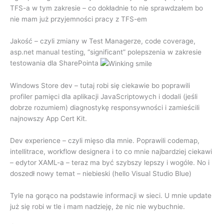
TFS-a w tym zakresie – co dokładnie to nie sprawdzałem bo
nie mam już przyjemności pracy z TFS-em
Jakość – czyli zmiany w Test Managerze, code coverage,
asp.net manual testing, “significant” polepszenia w zakresie
testowania dla SharePointa
Windows Store dev – tutaj robi się ciekawie bo poprawili
profiler pamięci dla aplikacji JavaScriptowych i dodali (jeśli
dobrze rozumiem) diagnostykę responsywności i zamieścili
najnowszy App Cert Kit.
Dev experience – czyli mięso dla mnie. Poprawili codemap,
intellitrace, workflow designera i to co mnie najbardziej ciekawi
– edytor XAML-a – teraz ma być szybszy lepszy i wogóle. No i
doszedł nowy temat – niebieski (hello Visual Studio Blue)
Tyle na gorąco na podstawie informacji w sieci. U mnie update
już się robi w tle i mam nadzieję, że nic nie wybuchnie.