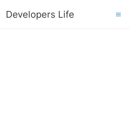
Przejdź
do
Developers Life
treści