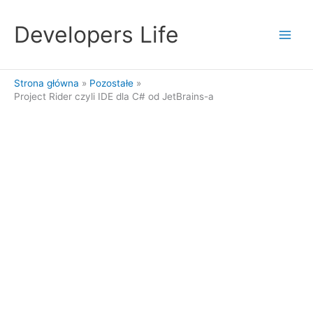
Przejdź
do
Developers Life
treści
Strona główna
Pozostałe
Project Rider czyli IDE dla C# od JetBrains-a