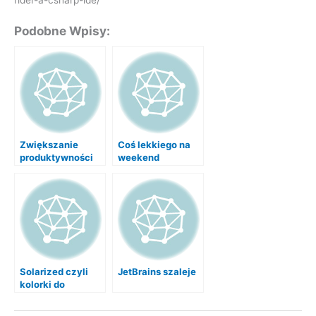
Podobne Wpisy:
Zwiększanie
Coś lekkiego na
produktywności
weekend
czyli “It’s not what
you read, it’s what
you ignore”
Solarized czyli
JetBrains szaleje
kolorki do
Twojego IDE