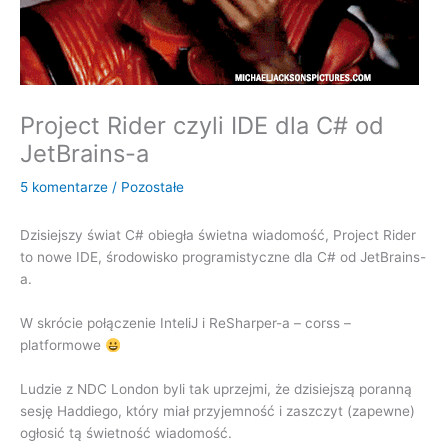
Project Rider czyli IDE dla C# od
JetBrains-a
5 komentarze
/
Pozostałe
Dzisiejszy świat C# obiegła świetna wiadomość, Project Rider
to nowe IDE, środowisko programistyczne dla C# od JetBrains-
a.
W skrócie połączenie InteliJ i ReSharper-a – corss –
platformowe
Ludzie z NDC London byli tak uprzejmi, że dzisiejszą poranną
sesję Haddiego, który miał przyjemność i zaszczyt (zapewne)
ogłosić tą świetność wiadomość.