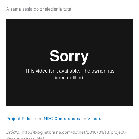
A sama sesja do znalezienia tutaj.
Project Rider
from
NDC Conferences
on
Vimeo
.
Źródło:
http://blog.jetbrains.com/dotnet/2016/01/13/project-
rider-a-csharp-ide/