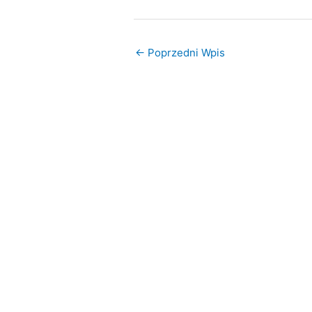
czyli zegar na
Windows 8 RT
pulpicie
– Release To
Manufacture
czyli krok bliżej
←
Poprzedni Wpis
do premiery
Windowsa 8