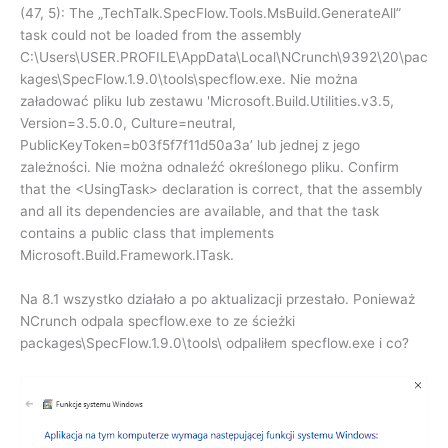
(47, 5): The „TechTalk.SpecFlow.Tools.MsBuild.GenerateAll”
task could not be loaded from the assembly
C:\Users\USER.PROFILE\AppData\Local\NCrunch\9392\20\pac
kages\SpecFlow.1.9.0\tools\specflow.exe. Nie można
załadować pliku lub zestawu 'Microsoft.Build.Utilities.v3.5,
Version=3.5.0.0, Culture=neutral,
PublicKeyToken=b03f5f7f11d50a3a’ lub jednej z jego
zależności. Nie można odnaleźć określonego pliku. Confirm
that the <UsingTask> declaration is correct, that the assembly
and all its dependencies are available, and that the task
contains a public class that implements
Microsoft.Build.Framework.ITask.
Na 8.1 wszystko działało a po aktualizacji przestało. Ponieważ
NCrunch odpala specflow.exe to ze ścieżki
packages\SpecFlow.1.9.0\tools\ odpaliłem specflow.exe i co?