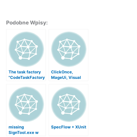
Podobne Wpisy:
The task factory
ClickOnce,
"CodeTaskFactory
MageUi, Visual
" could not be
Studio 2008 i
loaded from the
problem z
assembly
publikacją
missing
SpecFlow + XUnit
SignTool.exe w