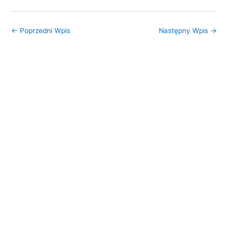
Visual Studio 2015
←
Poprzedni Wpis
Następny Wpis
→