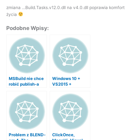
zmiana …Build.Tasks.v12.0.dll na v4.0.dll poprawia komfort
życia
Podobne Wpisy:
MSBuild nie chce
Windows 10 +
robić publish-a
VS2015 +
SpecFlow
Problem z BLEND-
ClickOnce,