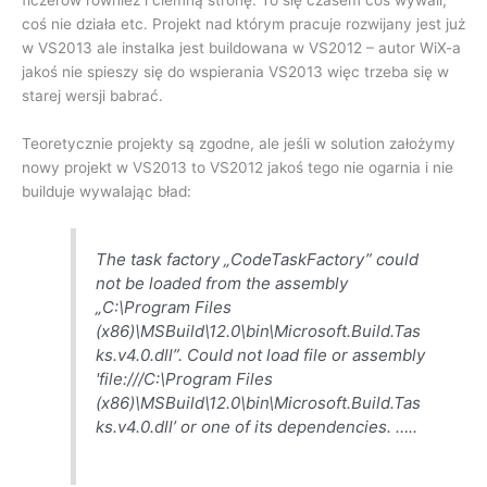
ficzerów rownież i ciemną stronę. To się czasem coś wywali,
coś nie działa etc. Projekt nad którym pracuje rozwijany jest już
w VS2013 ale instalka jest buildowana w VS2012 – autor WiX-a
jakoś nie spieszy się do wspierania VS2013 więc trzeba się w
starej wersji babrać.
Teoretycznie projekty są zgodne, ale jeśli w solution założymy
nowy projekt w VS2013 to VS2012 jakoś tego nie ogarnia i nie
builduje wywalając bład:
The task factory „CodeTaskFactory” could
not be loaded from the assembly
„C:\Program Files
(x86)\MSBuild\12.0\bin\Microsoft.Build.Tas
ks.v4.0.dll”. Could not load file or assembly
'file:///C:\Program Files
(x86)\MSBuild\12.0\bin\Microsoft.Build.Tas
ks.v4.0.dll’ or one of its dependencies. …..