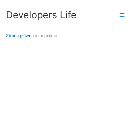
Przejdź
do
Developers Life
treści
Strona główna
raspxbmc