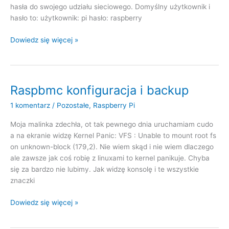
hasła do swojego udziału sieciowego. Domyślny użytkownik i
hasło to: użytkownik: pi hasło: raspberry
Raspbmc
Dowiedz się więcej »
chce
hasła
Raspbmc konfiguracja i backup
1 komentarz
/
Pozostałe
,
Raspberry Pi
Moja malinka zdechła, ot tak pewnego dnia uruchamiam cudo
a na ekranie widzę Kernel Panic: VFS : Unable to mount root fs
on unknown-block (179,2). Nie wiem skąd i nie wiem dlaczego
ale zawsze jak coś robię z linuxami to kernel panikuje. Chyba
się za bardzo nie lubimy. Jak widzę konsolę i te wszystkie
znaczki
Raspbmc
Dowiedz się więcej »
konfiguracja
i