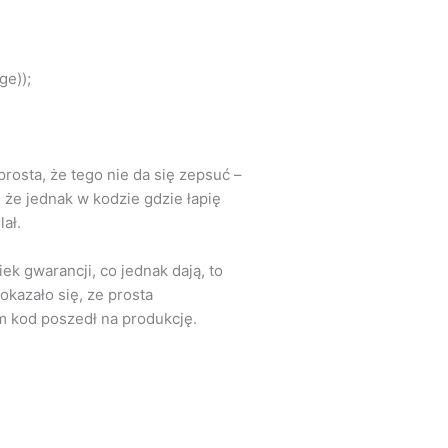
ge));
prosta, że tego nie da się zepsuć –
, że jednak w kodzie gdzie łapię
ał.
ek gwarancji, co jednak dają, to
kazało się, ze prosta
m kod poszedł na produkcję.