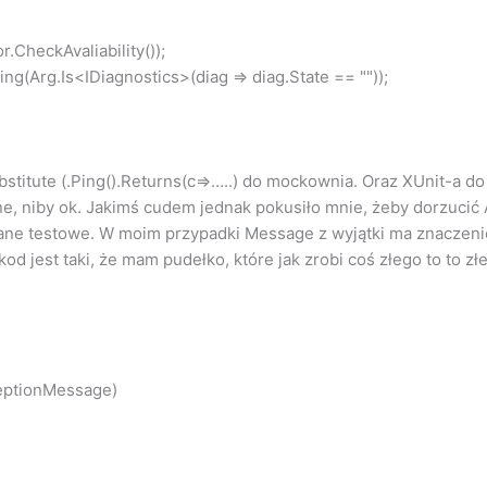
CheckAvaliability());
(Arg.Is<IDiagnostics>(diag => diag.State == ""));
itute (.Ping().Returns(c=>…..) do mockownia. Oraz XUnit-a do 
e, niby ok. Jakimś cudem jednak pokusiło mnie, żeby dorzucić A
ane testowe. W moim przypadki Message z wyjątki ma znaczeni
d jest taki, że mam pudełko, które jak zrobi coś złego to to zł
ceptionMessage)