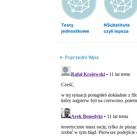
Testy
NSubstitute
jednostkowe
czyli lepsza
oraz TDD – test
wersja Moq
driven
development.
←
Poprzedni Wpis