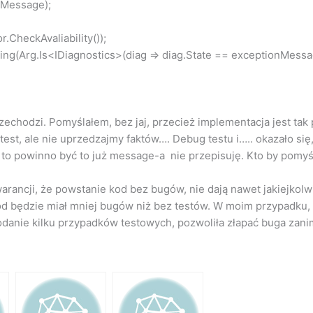
Message);
CheckAvaliability());
g(Arg.Is<IDiagnostics>(diag => diag.State == exceptionMessa
przechodzi. Pomyślałem, bez jaj, przecież implementacja jest tak 
test, ale nie uprzedzajmy faktów…. Debug testu i….. okazało się
k to powinno być to już message-a nie przepisuję. Kto by pomyśl
rancji, że powstanie kod bez bugów, nie dają nawet jakiejkolwi
d będzie miał mniej bugów niż bez testów. W moim przypadku, o
dodanie kilku przypadków testowych, pozwoliła złapać buga zani