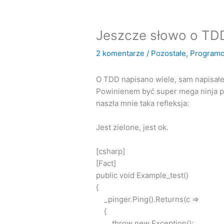
Jeszcze słowo o TD
2 komentarze
/
Pozostałe
,
Program
O TDD napisano wiele, sam napisałe
Powinienem być super mega ninja pr
naszła mnie taka refleksja:
Jest zielone, jest ok.
[csharp]
[Fact]
public void Example_test()
{
_pinger.Ping().Returns(c =>
{
throw new Exception();