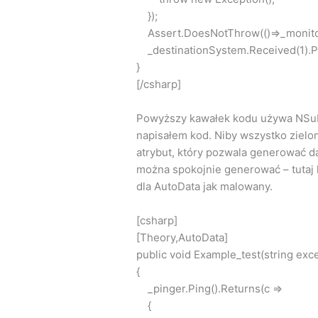
});
Assert.DoesNotThrow(()=>_monitor.
_destinationSystem.Received(1).Ping
}
[/csharp]
Powyższy kawałek kodu używa NSubst
napisałem kod. Niby wszystko zielon
atrybut, który pozwala generować d
można spokojnie generować – tutaj ko
dla AutoData jak malowany.
[csharp]
[Theory,AutoData]
public void Example_test(string ex
{
_pinger.Ping().Returns(c =>
{