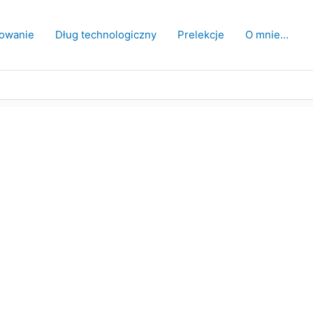
owanie
Dług technologiczny
Prelekcje
O mnie…