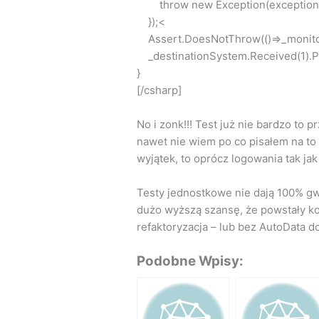
throw new Exception(exception
});<
Assert.DoesNotThrow(()=>_monitor.
_destinationSystem.Received(1).Pin
}
[/csharp]
No i zonk!!! Test już nie bardzo to 
nawet nie wiem po co pisałem na to 
wyjątek, to oprócz logowania tak ja
Testy jednostkowe nie dają 100% gwa
dużo wyższą szansę, że powstały ko
refaktoryzacja – lub bez AutoData 
Podobne Wpisy: