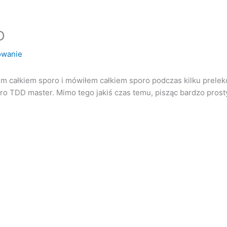
D
owanie
m całkiem sporo i mówiłem całkiem sporo podczas kilku prelekc
o TDD master. Mimo tego jakiś czas temu, pisząc bardzo prosty