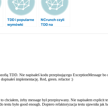
TDD i popularne
NCrunch czyli
wymówki
TDD na
sterydach