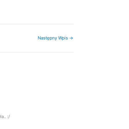
Następny Wpis
→
.. :/