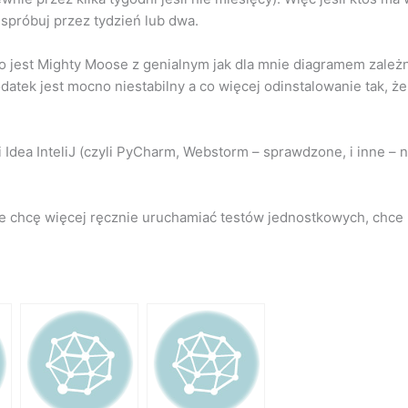
spróbuj przez tydzień lub dwa.
dio jest Mighty Moose z genialnym jak dla mnie diagramem zależ
atek jest mocno niestabilny a co więcej odinstalowanie tak, żeb
ni Idea InteliJ (czyli PyCharm, Webstorm – sprawdzone, i inne –
nie chcę więcej ręcznie uruchamiać testów jednostkowych, chce