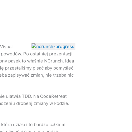
Visual
 powodów. Po ostatniej prezentacji
lony pasek to właśnie NCrunch. Idea
lę przestaliśmy pisać aby pomyśleć
eba zapisywać zmian, nie trzeba nic
nie ułatwia TDD. Na CodeRetreat
adzeniu drobenj zmiany w kodzie.
 która działa i to bardzo całkiem
wątpliwości czy to nie będzie