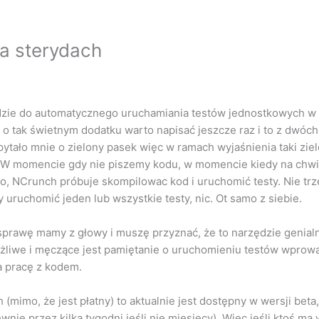
a sterydach
zie do automatycznego uruchamiania testów jednostkowych w 
 o tak świetnym dodatku warto napisać jeszcze raz i to z dwóch
 pytało mnie o zielony pasek więc w ramach wyjaśnienia taki zie
a. W momencie gdy nie piszemy kodu, w momencie kiedy na chwi
o, NCrunch próbuje skompilowac kod i uruchomić testy. Nie trz
 uruchomić jeden lub wszystkie testy, nic. Ot samo z siebie.
 sprawę mamy z głowy i muszę przyznać, że to narzędzie genial
iążliwe i męczące jest pamiętanie o uruchomieniu testów wprow
 pracę z kodem.
(mimo, że jest płatny) to aktualnie jest dostępny w wersji beta,
ie przez kilka tygodni jeśli nie miesięcy). Więc jeśli ktoś ma 