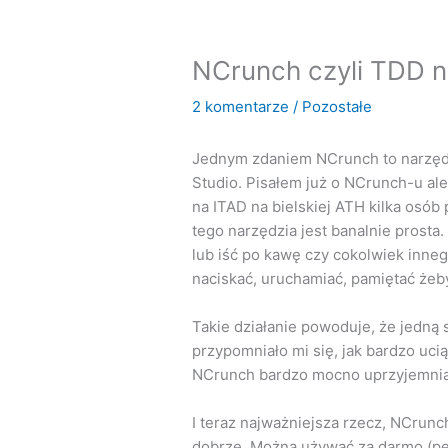
NCrunch czyli TDD n
2 komentarze
/
Pozostałe
Jednym zdaniem NCrunch to narzęd
Studio. Pisałem już o NCrunch-u ale
na ITAD na bielskiej ATH kilka osób
tego narzędzia jest banalnie prost
lub iść po kawę czy cokolwiek inneg
naciskać, uruchamiać, pamiętać żeby
Takie działanie powoduje, że jedną
przypomniało mi się, jak bardzo uc
NCrunch bardzo mocno uprzyjemnia
I teraz najważniejsza rzecz, NCrunch 
dobrze. Można używać za darmo (pewn