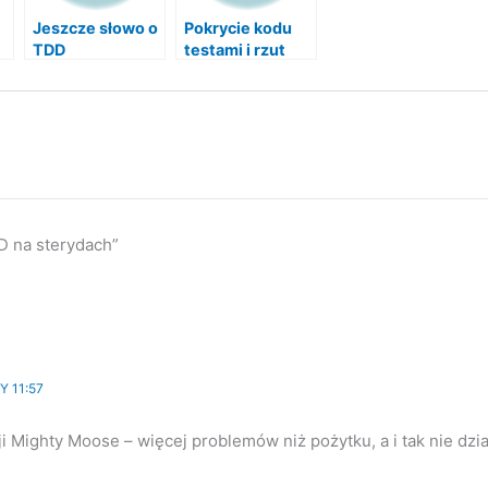
Jeszcze słowo o
Pokrycie kodu
TDD
testami i rzut
oka na NCrunch-
a i NCover-a
D na sterydach”
Y 11:57
 Mighty Moose – więcej problemów niż pożytku, a i tak nie działa