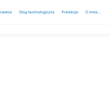
owanie
Dług technologiczny
Prelekcje
O mnie…