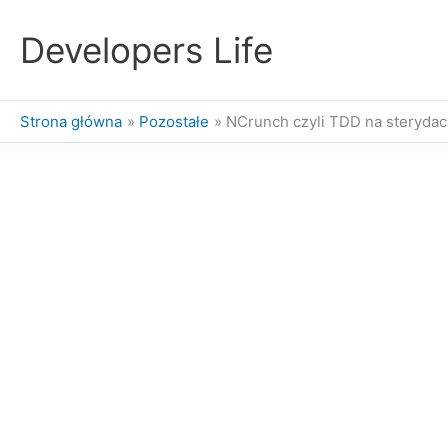
Przejdź
do
Developers Life
treści
Strona główna
Pozostałe
NCrunch czyli TDD na steryda