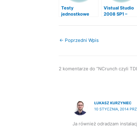
Testy
Vistual Studio
jednostkowe
2008 SP1 –
oraz TDD – test
problem z
driven
dodaniem
development.
kontrolek
←
Poprzedni Wpis
2 komentarze do “NCrunch czyli TD
ŁUKASZ KURZYNIEC
10 STYCZNIA, 2014 PRZ
Ja również odradzam instalacji