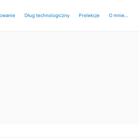
owanie
Dług technologiczny
Prelekcje
O mnie…