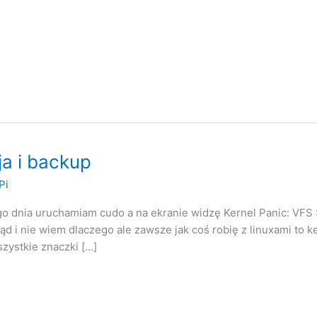
a i backup
Pi
o dnia uruchamiam cudo a na ekranie widzę Kernel Panic: VFS :
d i nie wiem dlaczego ale zawsze jak coś robię z linuxami to k
szystkie znaczki […]