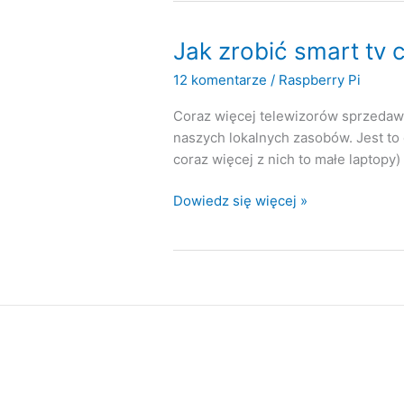
backup
Jak zrobić smart tv 
12 komentarze
/
Raspberry Pi
Coraz więcej telewizorów sprzedawan
naszych lokalnych zasobów. Jest to
coraz więcej z nich to małe laptopy)
Jak
Dowiedz się więcej »
zrobić
smart
tv
czyli
Raspberry
Pi
jako
centrum
multimedialne