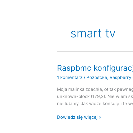
smart tv
Raspbmc konfiguracj
1 komentarz
/
Pozostałe
,
Raspberry 
Moja malinka zdechła, ot tak pewneg
unknown-block (179,2). Nie wiem ską
nie lubimy. Jak widzę konsolę i te w
Raspbmc
Dowiedz się więcej »
konfiguracja
i