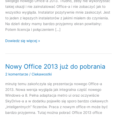
swojego nowego Office-a 2013. Trudno, żeby nie wykorzystać
takiej okazji i nie zainstalować Office-a i nie zobaczyć jak to
wszystko wygląda. Instalator pozytywnie mnie zaskoczył. Jest
to jeden z lepszych instalatorów z jakimi miałem do czynienia.
Na dzień dobry mamy bardzo przyjemny ekran powitalny:
Potem licencja i połączeniem […]
Instalacja
Dowiedz się więcej »
Office
2013
Nowy Office 2013 już do pobrania
2 komentarze
/
Ciekawostki
minutę temu zakończyła się prezentacja nowego Office-a
2013. Nowa wersja wygląda jak integralna część nowego
Windows-a 8. Pełna adaptacja metro ui oraz oczywiście
SkyDrive-a a w dodatku pojawiło się sporo bardzo ciekawych
„inteligentnych” ficzerów. Praca z nowym office-m może być
bardzo przyjemna. Tutaj można pobrać Office 2013 office