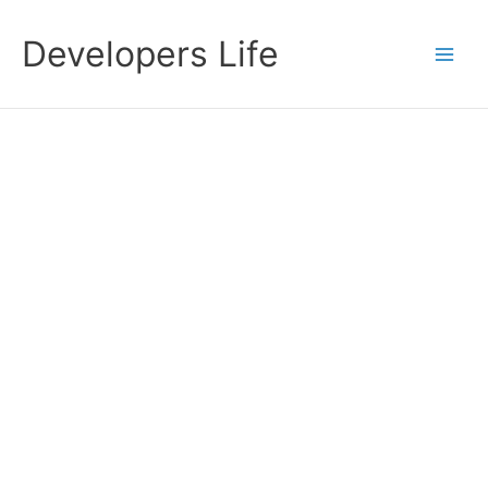
Przejdź
do
Developers Life
treści