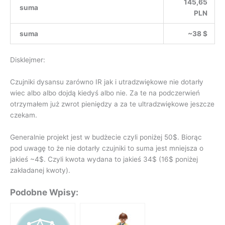
145,65
suma
PLN
suma
~38 $
Disklejmer:
Czujniki dysansu zarówno IR jak i utradzwiękowe nie dotarły
wiec albo albo dojdą kiedyś albo nie. Za te na podczerwień
otrzymałem już zwrot pieniędzy a za te ultradzwiękowe jeszcze
czekam.
Generalnie projekt jest w budżecie czyli poniżej 50$. Biorąc
pod uwagę to że nie dotarły czujniki to suma jest mniejsza o
jakieś ~4$. Czyli kwota wydana to jakieś 34$ (16$ poniżej
zakładanej kwoty).
Podobne Wpisy: