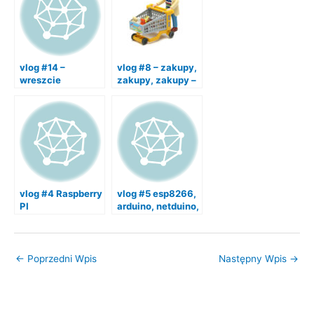
vlog #14 –
vlog #8 – zakupy,
wreszcie
zakupy, zakupy –
lutowanko,
idziemy na
składanie robota i
aliexpress kupić
szoping na
co trza do robota
bazarku :)
vlog #4 Raspberry
vlog #5 esp8266,
PI
arduino, netduino,
raspberry pi i odra
:)
←
Poprzedni Wpis
Następny Wpis
→