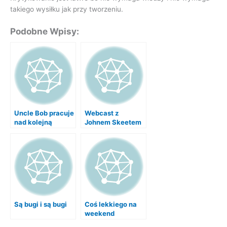
takiego wysiłku jak przy tworzeniu.
Podobne Wpisy:
Uncle Bob pracuje
Webcast z
nad kolejną
Johnem Skeetem
książką
Są bugi i są bugi
Coś lekkiego na
weekend