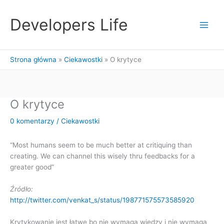
Przejdź
do
Developers Life
treści
Strona główna
Ciekawostki
O krytyce
O krytyce
0 komentarzy
/
Ciekawostki
“Most humans seem to be much better at critiquing than
creating. We can channel this wisely thru feedbacks for a
greater good”
Źródło:
http://twitter.com/venkat_s/status/198771575573585920
Krytykowanie jest łatwe bo nie wymaga wiedzy i nie wymaga