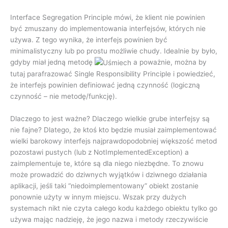
Interface Segregation Principle mówi, że klient nie powinien
być zmuszany do implementowania interfejsów, których nie
używa. Z tego wynika, że interfejs powinien być
minimalistyczny lub po prostu możliwie chudy. Idealnie by było,
gdyby miał jedną metodę
a poważnie, można by
tutaj parafrazować Single Responsibility Principle i powiedzieć,
że interfejs powinien definiować jedną czynność (logiczną
czynność – nie metodę/funkcję).
Dlaczego to jest ważne? Dlaczego wielkie grube interfejsy są
nie fajne? Dlatego, że ktoś kto będzie musiał zaimplementować
wielki barokowy interfejs najprawdopodobniej większość metod
pozostawi pustych (lub z NotImplementedException) a
zaimplementuje te, które są dla niego niezbędne. To znowu
może prowadzić do dziwnych wyjątków i dziwnego działania
aplikacji, jeśli taki “niedoimplementowany” obiekt zostanie
ponownie użyty w innym miejscu. Wszak przy dużych
systemach nikt nie czyta całego kodu każdego obiektu tylko go
używa mając nadzieję, że jego nazwa i metody rzeczywiście