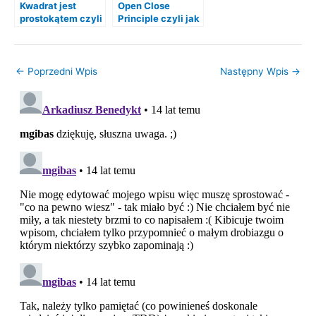
Kwadrat jest
Open Close
prostokątem czyli
Principle czyli jak
Liskov
zarobić ale się nie
Substitution
narobić.
Principle (LSP)
←
Poprzedni Wpis
Następny Wpis
→