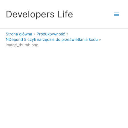
Przejdź
do
Developers Life
treści
Strona główna
Produktywność
NDepend 5 czyli narzędzie do prześwietlania kodu
image_thumb.png