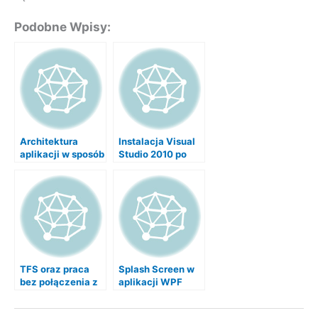
Podobne Wpisy:
Architektura
Instalacja Visual
aplikacji w sposób
Studio 2010 po
łatwy i przyjemny
instalacji Visual
Studio 2010 Beta
TFS oraz praca
Splash Screen w
bez połączenia z
aplikacji WPF
serwerem –
Microsoft Visual