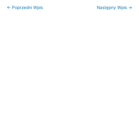
Studio Go Offline
←
Poprzedni Wpis
Następny Wpis
→