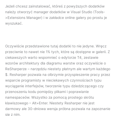
Jeżeli chcesz zainstalować, któreś z powyższych dodatków
należy otworzyć manager dodatków w Visual Studio (Tools-
>Extensions Manager) i w zakładce online galery po prostu je
wyszukać.
Oczywiście przedstawione tutaj dodatki to nie jedyne. Wręcz
przeciwnie to nawet nie 1% tych, które są dostępne w galerii. Z
ciekawszych warto wspomnieć o edytorze T4, zestawie
wzorów architektury dla diagramu warstw oraz oczywiście o
ReSharperze – narzędziu niestety płatnym ale wartym każdego
$. Resharper pozwala na olbrzymie przyspieszenie pracy przez
wsparcie programisty w nieciekawych czynnościach typu
wyciąganie interfejsów, tworzenie typu dziedziczącego czy
przenoszeniu kodu pomiędzy plikami i poprawianie
namespaceów. Wszystko za pomocą prostego skrótu
klawiszowego – Alt+Enter. Niestety Resharper nie jest
darmowy ale 30-dniowa wersja próbna pozwala na zapoznanie
się z nim.