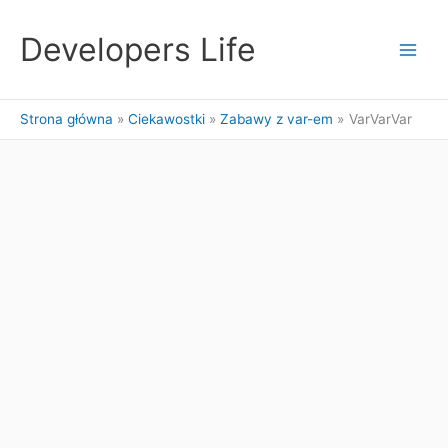
Przejdź
do
Developers Life
treści
Strona główna
Ciekawostki
Zabawy z var-em
VarVarVar