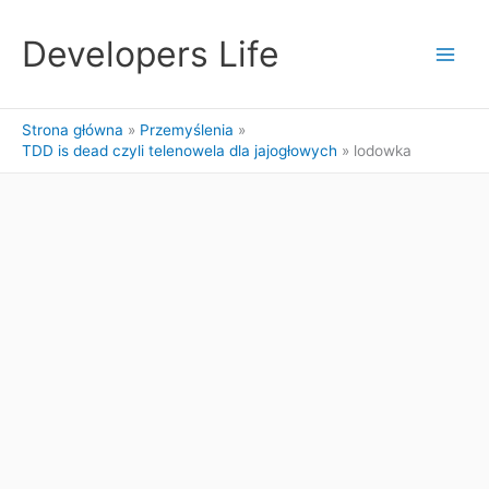
Przejdź
do
Developers Life
treści
Strona główna
Przemyślenia
TDD is dead czyli telenowela dla jajogłowych
lodowka