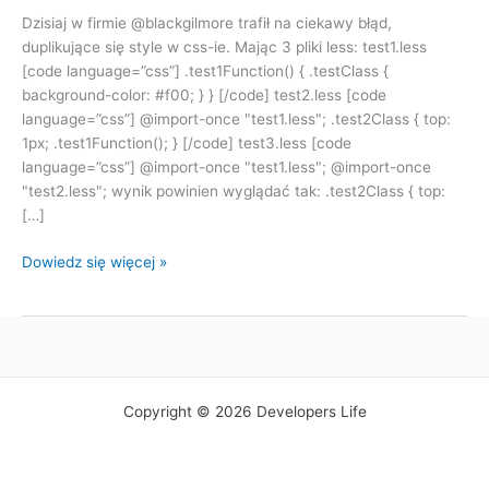
Dzisiaj w firmie @blackgilmore trafił na ciekawy błąd,
duplikujące się style w css-ie. Mając 3 pliki less: test1.less
[code language=”css”] .test1Function() { .testClass {
background-color: #f00; } } [/code] test2.less [code
language=”css”] @import-once "test1.less"; .test2Class { top:
1px; .test1Function(); } [/code] test3.less [code
language=”css”] @import-once "test1.less"; @import-once
"test2.less"; wynik powinien wyglądać tak: .test2Class { top:
[…]
WebEssentials
Dowiedz się więcej »
i
duplikujące
się
wpisy
w
less-
Copyright © 2026 Developers Life
ie