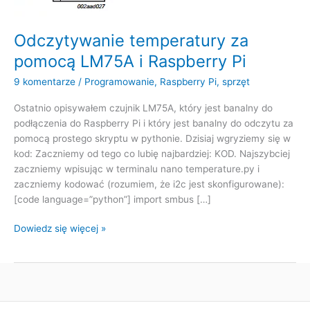
Odczytywanie temperatury za
pomocą LM75A i Raspberry Pi
9 komentarze
/
Programowanie
,
Raspberry Pi
,
sprzęt
Ostatnio opisywałem czujnik LM75A, który jest banalny do
podłączenia do Raspberry Pi i który jest banalny do odczytu za
pomocą prostego skryptu w pythonie. Dzisiaj wgryziemy się w
kod: Zaczniemy od tego co lubię najbardziej: KOD. Najszybciej
zaczniemy wpisując w terminalu nano temperature.py i
zaczniemy kodować (rozumiem, że i2c jest skonfigurowane):
[code language=”python”] import smbus […]
Odczytywanie
Dowiedz się więcej »
temperatury
za
pomocą
LM75A
i