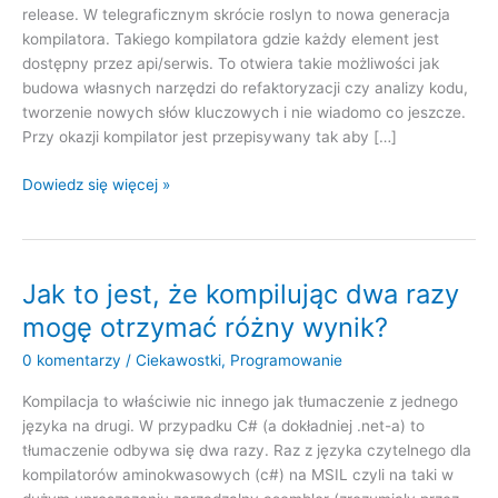
release. W telegraficznym skrócie roslyn to nowa generacja
kompilatora. Takiego kompilatora gdzie każdy element jest
dostępny przez api/serwis. To otwiera takie możliwości jak
budowa własnych narzędzi do refaktoryzacji czy analizy kodu,
tworzenie nowych słów kluczowych i nie wiadomo co jeszcze.
Przy okazji kompilator jest przepisywany tak aby […]
Roslyn
Dowiedz się więcej »
ostatnia
prosta
Jak to jest, że kompilując dwa razy
mogę otrzymać różny wynik?
0 komentarzy
/
Ciekawostki
,
Programowanie
Kompilacja to właściwie nic innego jak tłumaczenie z jednego
języka na drugi. W przypadku C# (a dokładniej .net-a) to
tłumaczenie odbywa się dwa razy. Raz z języka czytelnego dla
kompilatorów aminokwasowych (c#) na MSIL czyli na taki w