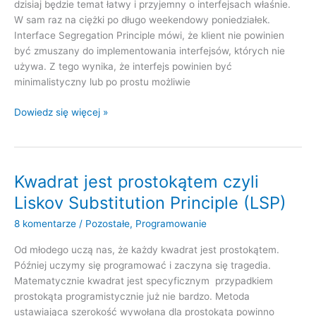
dzisiaj będzie temat łatwy i przyjemny o interfejsach właśnie.
W sam raz na ciężki po długo weekendowy poniedziałek.
Interface Segregation Principle mówi, że klient nie powinien
być zmuszany do implementowania interfejsów, których nie
używa. Z tego wynika, że interfejs powinien być
minimalistyczny lub po prostu możliwie
Interface
Dowiedz się więcej »
Segregation
Principle
czyli
interfejs
Kwadrat jest prostokątem czyli
powinien
Liskov Substitution Principle (LSP)
być
jak
8 komentarze
/
Pozostałe
,
Programowanie
modelka–
Od młodego uczą nas, że każdy kwadrat jest prostokątem.
przeraźliwie
Później uczymy się programować i zaczyna się tragedia.
chudy
Matematycznie kwadrat jest specyficznym przypadkiem
prostokąta programistycznie już nie bardzo. Metoda
ustawiająca szerokość wywołana dla prostokąta powinno