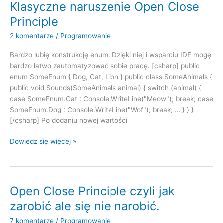
czyli
Klasyczne naruszenie Open Close
dlaczego
Principle
nie
kopiujemy
2 komentarze
/
Programowanie
kodu
Bardzo lubię konstrukcję enum. Dzięki niej i wsparciu IDE mogę
bardzo łatwo zautomatyzować sobie pracę. [csharp] public
enum SomeEnum { Dog, Cat, Lion } public class SomeAnimals {
public void Sounds(SomeAnimals animal) { switch (animal) {
case SomeEnum.Cat : Console.WriteLine("Meow"); break; case
SomeEnum.Dog : Console.WriteLine("Wof"); break; … } } }
[/csharp] Po dodaniu nowej wartości
Klasyczne
Dowiedz się więcej »
naruszenie
Open
Close
Principle
Open Close Principle czyli jak
zarobić ale się nie narobić.
7 komentarze
/
Programowanie