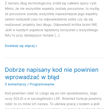
Z tematu dług technologiczny zrobił się całkiem spory cykl.
Mimo, że nie wszystkie aspekty zostały poruszone, to myślę,
że poruszone zostały wszystkie najważniejsze jego aspekty
zatem nadszedł czas na odpowiedzenie sobie czy da się
realizować projekty bez długu. Odpowiedź krótka brzmi NIE.
Jeśli w każdym aspekcie będziemy korzystali z wszystkiego
NAJ to przy dzisiejszym tempie […]
Z
Dowiedz się więcej »
długiem
czy
bez
długu
Dobrze napisany kod nie powinien
wprowadzać w błąd
0 komentarzy
/
Programowanie
Kod powinien robić to czego się po nim spodziewamy, tego
uczy SOLID a w szczególności LSP. Również funkcje powinny
robić to co mówi ich nazwa. To ułatwia pracę z kodem a jeśli