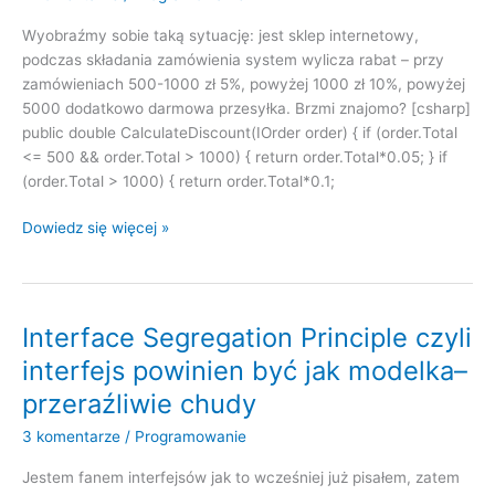
Wyobraźmy sobie taką sytuację: jest sklep internetowy,
podczas składania zamówienia system wylicza rabat – przy
zamówieniach 500-1000 zł 5%, powyżej 1000 zł 10%, powyżej
5000 dodatkowo darmowa przesyłka. Brzmi znajomo? [csharp]
public double CalculateDiscount(IOrder order) { if (order.Total
<= 500 && order.Total > 1000) { return order.Total*0.05; } if
(order.Total > 1000) { return order.Total*0.1;
Open
Dowiedz się więcej »
Close
Principle
czyli
jak
Interface Segregation Principle czyli
zarobić
interfejs powinien być jak modelka–
ale
przeraźliwie chudy
się
nie
3 komentarze
/
Programowanie
narobić.
Jestem fanem interfejsów jak to wcześniej już pisałem, zatem