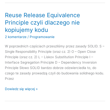
Principle
–
czyli
Reuse Release Equivalence
o
Principle czyli dlaczego nie
coś
kopiujemy kodu
porządkowaniu
2 komentarze
/
Programowanie
W poprzednich częściach przeszliśmy przez zasady SOLID. S –
Single Responsibility Principle (oraz cz. 2) O – Open Close
Principle (oraz cz. 2) L – Liskov Substitution Principle I –
Interface Segregation Principle D – Dependency Inversion
Principle Słowo SOLID bardzo dobrze odzwierciedla to, do
czego te zasady prowadzą czyli do budowania solidnego kodu.
Przez
Reuse
Dowiedz się więcej »
Release
Equivalence
Principle