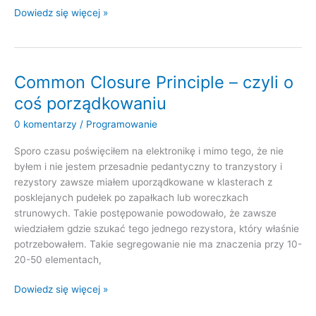
Common
Dowiedz się więcej »
Reuse
Principle–
czyli
jeśli
Common Closure Principle – czyli o
używasz
coś porządkowaniu
jednej
klasy
0 komentarzy
/
Programowanie
to
Sporo czasu poświęciłem na elektronikę i mimo tego, że nie
używasz
byłem i nie jestem przesadnie pedantyczny to tranzystory i
wszystkich
rezystory zawsze miałem uporządkowane w klasterach z
posklejanych pudełek po zapałkach lub woreczkach
strunowych. Takie postępowanie powodowało, że zawsze
wiedziałem gdzie szukać tego jednego rezystora, który właśnie
potrzebowałem. Takie segregowanie nie ma znaczenia przy 10-
20-50 elementach,
Common
Dowiedz się więcej »
Closure