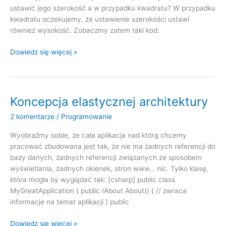
ustawić jego szerokość a w przypadku kwadratu? W przypadku
kwadratu oczekujemy, że ustawienie szerokości ustawi
również wysokość. Zobaczmy zatem taki kod:
Kwadrat
Dowiedz się więcej »
jest
prostokątem
czyli
Liskov
Koncepcja elastycznej architektury
Substitution
2 komentarze
/
Programowanie
Principle
(LSP)
Wyobraźmy sobie, że cała aplikacja nad którą chcemy
pracować zbudowana jest tak, że nie ma żadnych referencji do
bazy danych, żadnych referencji związanych ze sposobem
wyświetlania, żadnych okienek, stron www… nic. Tylko klasę,
która mogła by wyglądać tak: [csharp] public class
MyGreatApplication { public IAbout About() { // zwraca
informacje na temat aplikacji } public
Koncepcja
Dowiedz się więcej »