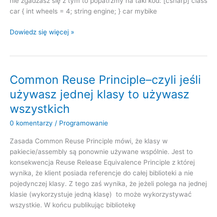
nie zgadzasz się z tym to popatrzmy na taki kod: [csharp] class
car { int wheels = 4; string engine; } car mybike
Dobrze
Dowiedz się więcej »
napisany
kod
nie
powinien
Common Reuse Principle–czyli jeśli
wprowadzać
używasz jednej klasy to używasz
w
wszystkich
błąd
0 komentarzy
/
Programowanie
Zasada Common Reuse Principle mówi, że klasy w
pakiecie/assembly są ponownie używane wspólnie. Jest to
konsekwencja Reuse Release Equivalence Principle z której
wynika, że klient posiada referencje do całej biblioteki a nie
pojedynczej klasy. Z tego zaś wynika, że jeżeli polega na jednej
klasie (wykorzystuje jedną klasę) to może wykorzystywać
wszystkie. W końcu publikując bibliotekę