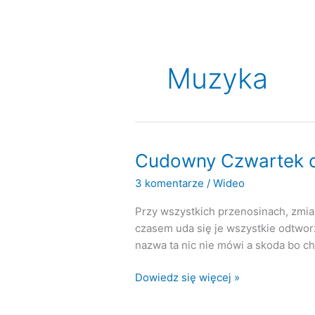
Muzyka
Cudowny Czwartek c
3 komentarze
/
Wideo
Przy wszystkich przenosinach, zmian
czasem uda się je wszystkie odtwor
nazwa ta nic nie mówi a skoda bo c
Cudowny
Dowiedz się więcej »
Czwartek
czyli