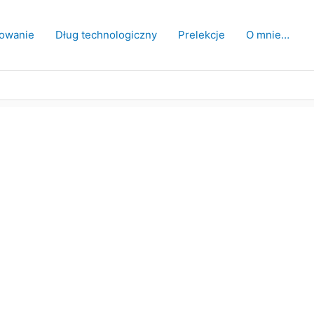
owanie
Dług technologiczny
Prelekcje
O mnie…