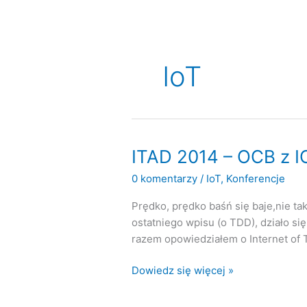
IoT
ITAD 2014 – OCB z I
0 komentarzy
/
IoT
,
Konferencje
Prędko, prędko baśń się baje,nie ta
ostatniego wpisu (o TDD), działo s
razem opowiedziałem o Internet of T
ITAD
Dowiedz się więcej »
2014
–