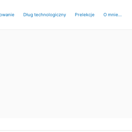
owanie
Dług technologiczny
Prelekcje
O mnie…