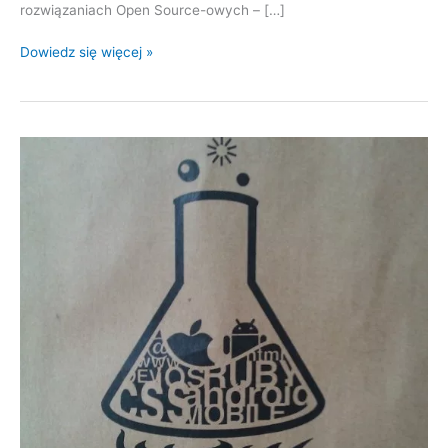
rozwiązaniach Open Source-owych – […]
Dni
Dowiedz się więcej »
Wolnego
Oprogramowania–
refleksje
po
konferencji