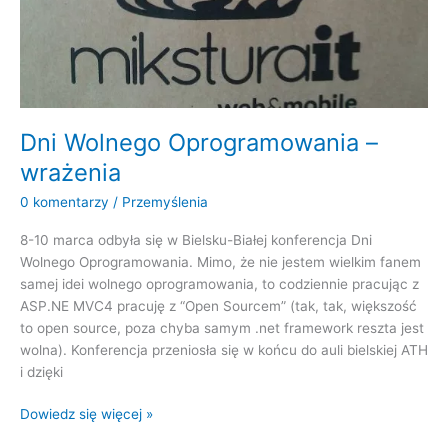
Dni Wolnego Oprogramowania –
wrażenia
0 komentarzy
/
Przemyślenia
8-10 marca odbyła się w Bielsku-Białej konferencja Dni
Wolnego Oprogramowania. Mimo, że nie jestem wielkim fanem
samej idei wolnego oprogramowania, to codziennie pracując z
ASP.NE MVC4 pracuję z “Open Sourcem” (tak, tak, większość
to open source, poza chyba samym .net framework reszta jest
wolna). Konferencja przeniosła się w końcu do auli bielskiej ATH
i dzięki
Dni
Dowiedz się więcej »
Wolnego