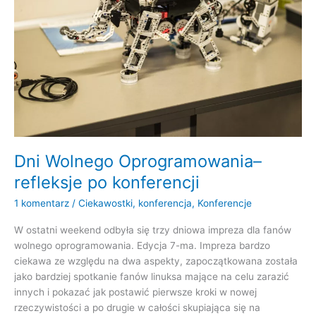
Dni Wolnego Oprogramowania–
refleksje po konferencji
1 komentarz
/
Ciekawostki
,
konferencja
,
Konferencje
W ostatni weekend odbyła się trzy dniowa impreza dla fanów
wolnego oprogramowania. Edycja 7-ma. Impreza bardzo
ciekawa ze względu na dwa aspekty, zapoczątkowana została
jako bardziej spotkanie fanów linuksa mające na celu zarazić
innych i pokazać jak postawić pierwsze kroki w nowej
rzeczywistości a po drugie w całości skupiająca się na