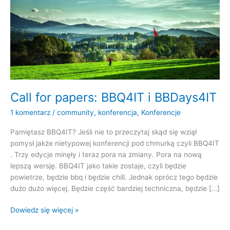
Call for papers: BBQ4IT i BBDays4IT
1 komentarz
/
community
,
konferencja
,
Konferencje
Pamiętasz BBQ4IT? Jeśli nie to przeczytaj skąd się wziął
pomysł jakże nietypowej konferencji pod chmurką czyli BBQ4IT
. Trzy edycje minęły i teraz pora na zmiany. Pora na nową
lepszą wersję. BBQ4IT jako takie zostaje, czyli będzie
powietrze, będzie bbq i będzie chill. Jednak oprócz tego będzie
dużo dużo więcej. Będzie część bardziej techniczna, będzie […]
Call
Dowiedz się więcej »
for