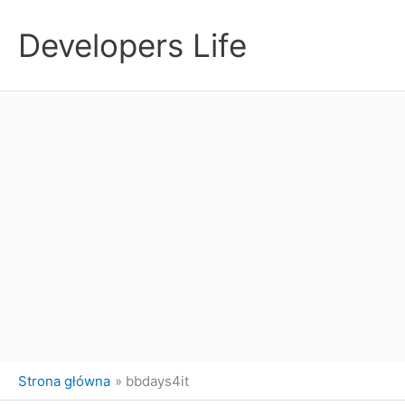
Przejdź
do
Developers Life
treści
Strona główna
bbdays4it