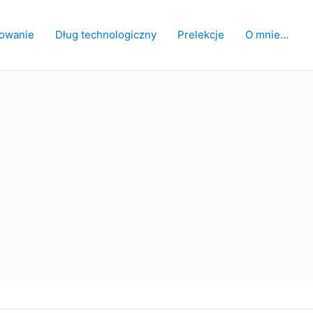
owanie
Dług technologiczny
Prelekcje
O mnie…