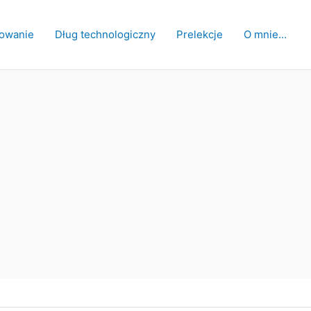
owanie
Dług technologiczny
Prelekcje
O mnie…