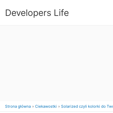
Przejdź
do
Developers Life
treści
Strona główna
Ciekawostki
Solarized czyli kolorki do T