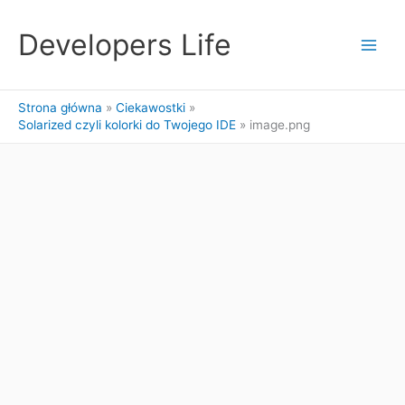
Przejdź
do
Developers Life
treści
Strona główna
Ciekawostki
Solarized czyli kolorki do Twojego IDE
image.png