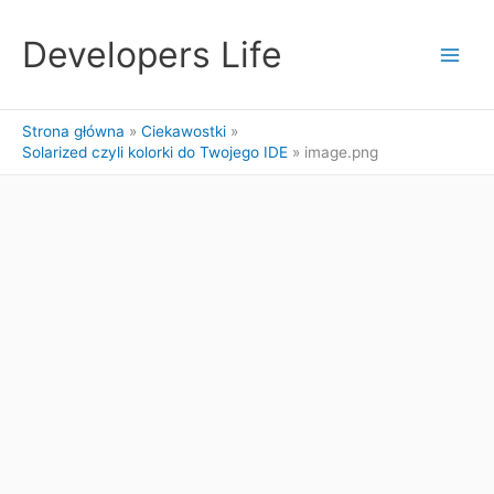
Przejdź
do
Developers Life
treści
Strona główna
Ciekawostki
Solarized czyli kolorki do Twojego IDE
image.png