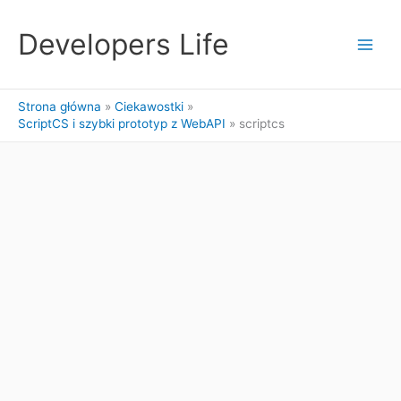
Przejdź
do
Developers Life
treści
Strona główna
Ciekawostki
ScriptCS i szybki prototyp z WebAPI
scriptcs