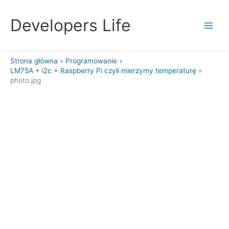
Przejdź
do
Developers Life
treści
Strona główna
Programowanie
LM75A + i2c + Raspberry Pi czyli mierzymy temperaturę
photo.jpg