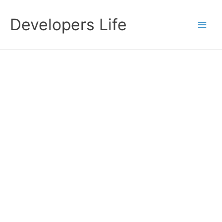
Przejdź
do
Developers Life
treści