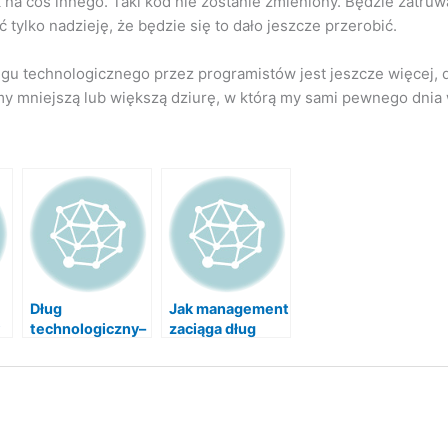
na coś innego. Taki kod nie zostanie zmieniony. Będzie zatruwa
eć tylko nadzieję, że będzie się to dało jeszcze przerobić.
ugu technologicznego przez programistów jest jeszcze więcej, 
my mniejszą lub większą dziurę, w którą my sami pewnego dnia
Dług
Jak management
technologiczny–
zaciąga dług
zmiana wersji
technologiczny