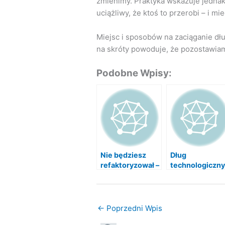
zmienimy. Praktyka wskazuje jednak 
uciążliwy, że ktoś to przerobi – i mi
Miejsc i sposobów na zaciąganie dł
na skróty powoduje, że pozostawia
Podobne Wpisy:
Nie będziesz
Dług
refaktoryzował –
technologiczny
będziesz miał
dług
←
Poprzedni Wpis