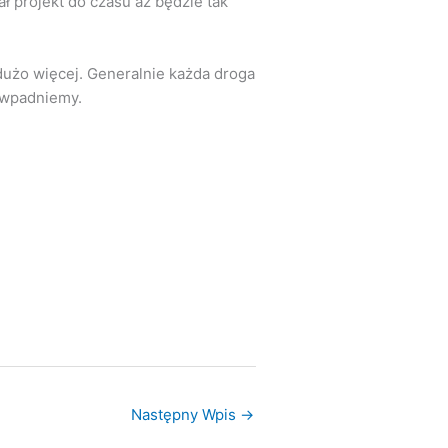
ł projekt do czasu aż będzie tak
dużo więcej. Generalnie każda droga
 wpadniemy.
Następny Wpis
→