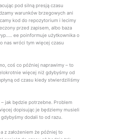
acując pod silną presją czasu
awdzamy warunków brzegowych ani
ucamy kod do repozytorium i lecimy
pieczony przed zapisem, albo baza
 wyp….. ee poinformuje użytkownika o
do nas wróci tym więcej czasu
mo, coś co później naprawimy – to
ielokrotnie więcej niż gdybyśmy od
 upłyną od czasu kiedy stwierdziliśmy
j – jak będzie potrzebne. Problem
więcej dopisując je będziemy musieli
 gdybyśmy dodali to od razu.
r-a z założeniem że później to