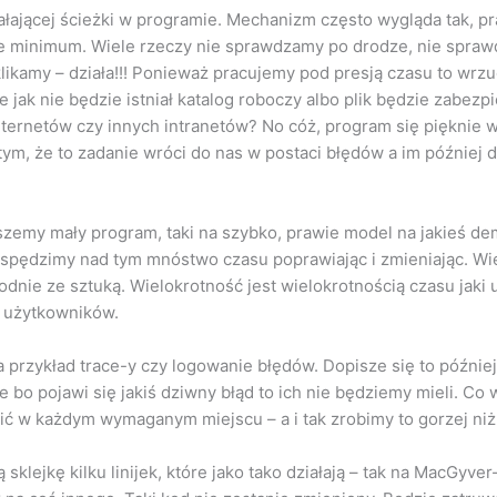
ałającej ścieżki w programie. Mechanizm często wygląda tak, pr
ące minimum. Wiele rzeczy nie sprawdzamy po drodze, nie spr
ikamy – działa!!! Ponieważ pracujemy pod presją czasu to wrz
e jak nie będzie istniał katalog roboczy albo plik będzie zabez
 internetów czy innych intranetów? No cóż, program się pięknie
ym, że to zadanie wróci do nas w postaci błędów a im później 
iszemy mały program, taki na szybko, prawie model na jakieś de
że spędzimy nad tym mnóstwo czasu poprawiając i zmieniając. W
godnie ze sztuką. Wielokrotność jest wielokrotnością czasu jaki
ci użytkowników.
a przykład trace-y czy logowanie błędów. Dopisze się to późnie
 bo pojawi się jakiś dziwny błąd to ich nie będziemy mieli. Co 
ić w każdym wymaganym miejscu – a i tak zrobimy to gorzej niż
sklejkę kilku linijek, które jako tako działają – tak na MacGyve