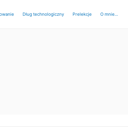
owanie
Dług technologiczny
Prelekcje
O mnie…