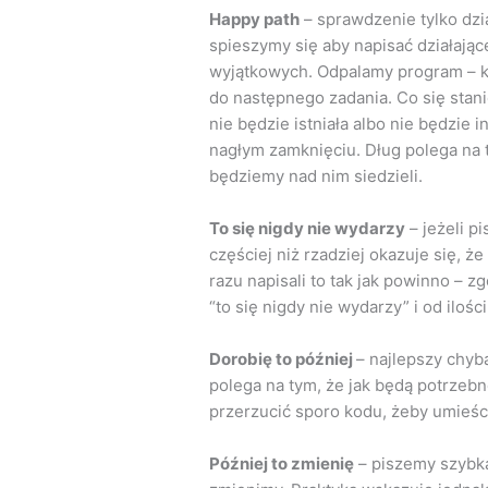
Happy path
– sprawdzenie tylko dzi
spieszymy się aby napisać działaj
wyjątkowych. Odpalamy program – kl
do następnego zadania. Co się stani
nie będzie istniała albo nie będzie
nagłym zamknięciu. Dług polega na t
będziemy nad nim siedzieli.
To się nigdy nie wydarzy
– jeżeli p
częściej niż rzadziej okazuje się, 
razu napisali to tak jak powinno – z
“to się nigdy nie wydarzy” i od iloś
Dorobię to później
– najlepszy chyb
polega na tym, że jak będą potrzebne
przerzucić sporo kodu, żeby umieśc
Później to zmienię
– piszemy szybką 