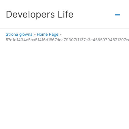
Przejdź
do
Developers Life
treści
Strona główna
Home Page
57e1d1434c5ba514f6d1867dda79307f1137c3e45659794871297e