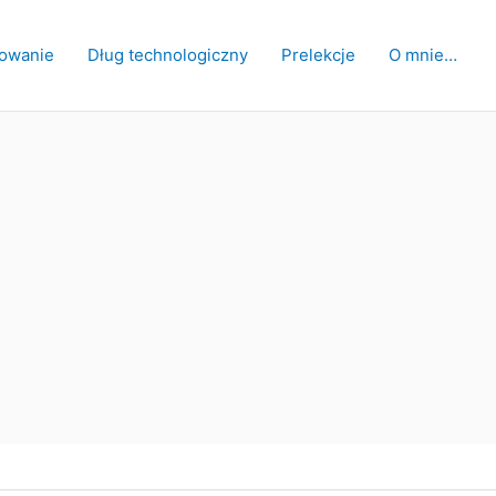
owanie
Dług technologiczny
Prelekcje
O mnie…