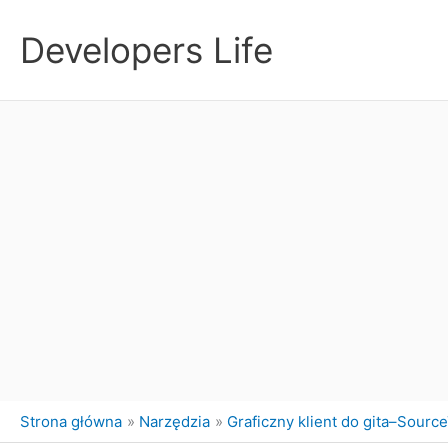
Przejdź
do
Developers Life
treści
Strona główna
Narzędzia
Graficzny klient do gita–Sourc