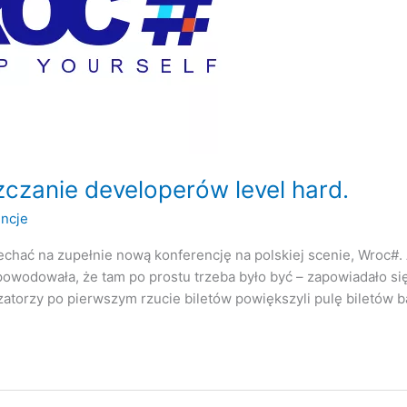
czanie developerów level hard.
ncje
echać na zupełnie nową konferencję na polskiej scenie, Wroc#
powodowała, że tam po prostu trzeba było być – zapowiadało się
zatorzy po pierwszym rzucie biletów powiększyli pulę biletów b