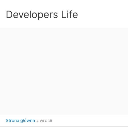
Przejdź
do
Developers Life
treści
Strona główna
wroc#