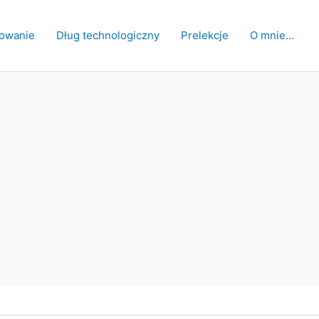
owanie
Dług technologiczny
Prelekcje
O mnie…