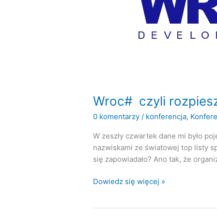
Wroc# czyli rozpiesz
0 komentarzy
/
konferencja
,
Konfere
W zeszły czwartek dane mi było poj
nazwiskami ze światowej top listy s
się zapowiadało? Ano tak, że organi
Wroc#
Dowiedz się więcej »
czyli
rozpieszczanie
developerów