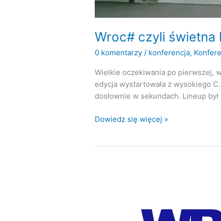
Wroc# czyli świetna 
0 komentarzy
/
konferencja
,
Konfere
Wielkie oczekiwania po pierwszej, w
edycja wystartowała z wysokiego C.
dosłownie w sekundach. Lineup był ta
Wroc#
Dowiedz się więcej »
czyli
świetna
konferencja