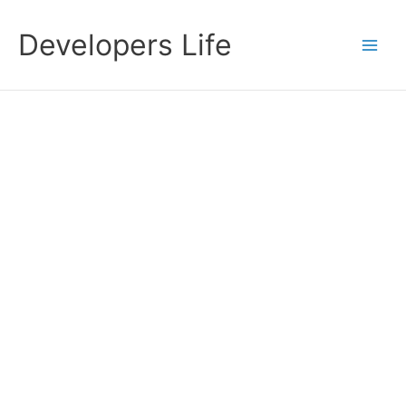
Przejdź
do
Developers Life
treści