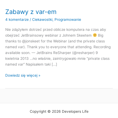
Zabawy z var-em
4 komentarze
/
Ciekawostki
,
Programowanie
Nie zdążyłem dotrzeć przed oblicze komputera na czas aby
obejrzeć JetBrainsowy webinar z Johnem Skeetem
Big
thanks to @jonskeet for the Webinar (and the private class
named var). Thank you to everyone that attending. Recording
available soon. — JetBrains ReSharper (@resharper) 9
kwietnia 2013 …no właśnie, zaintrygowało mnie “private class
named var” Napisałem taki […]
Zabawy
Dowiedz się więcej »
z
var-
em
Copyright © 2026 Developers Life