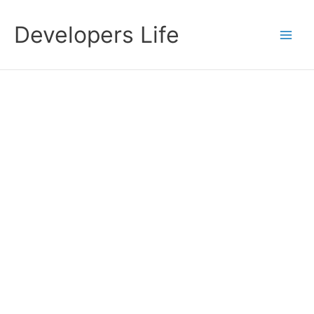
Przejdź
do
Developers Life
treści