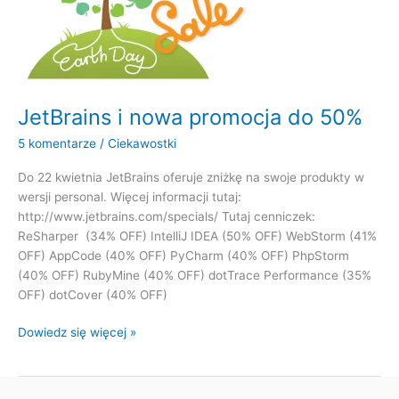
JetBrains i nowa promocja do 50%
5 komentarze
/
Ciekawostki
Do 22 kwietnia JetBrains oferuje zniżkę na swoje produkty w
wersji personal. Więcej informacji tutaj:
http://www.jetbrains.com/specials/ Tutaj cenniczek:
ReSharper (34% OFF) IntelliJ IDEA (50% OFF) WebStorm (41%
OFF) AppCode (40% OFF) PyCharm (40% OFF) PhpStorm
(40% OFF) RubyMine (40% OFF) dotTrace Performance (35%
OFF) dotCover (40% OFF)
JetBrains
Dowiedz się więcej »
i
nowa
promocja