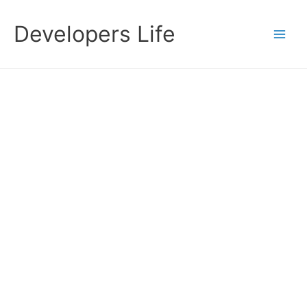
Przejdź
do
Developers Life
treści