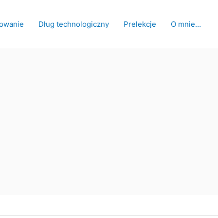
owanie
Dług technologiczny
Prelekcje
O mnie…