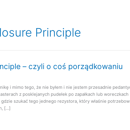
sure Principle
ciple – czyli o coś porządkowaniu
ikę i mimo tego, że nie byłem i nie jestem przesadnie pedantyc
sterach z posklejanych pudełek po zapałkach lub woreczkach
gdzie szukać tego jednego rezystora, który właśnie potrzebo
, […]