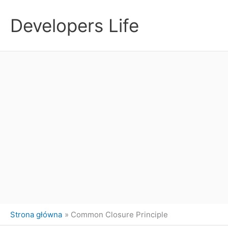
Przejdź
do
Developers Life
treści
Strona główna
Common Closure Principle