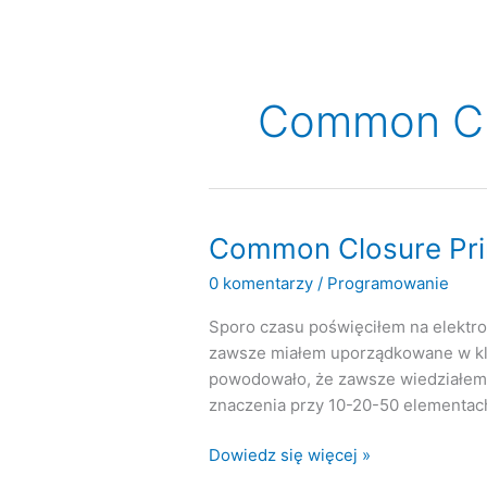
Common Clo
Common Closure Prin
0 komentarzy
/
Programowanie
Sporo czasu poświęciłem na elektron
zawsze miałem uporządkowane w kla
powodowało, że zawsze wiedziałem 
znaczenia przy 10-20-50 elementach
Common
Dowiedz się więcej »
Closure