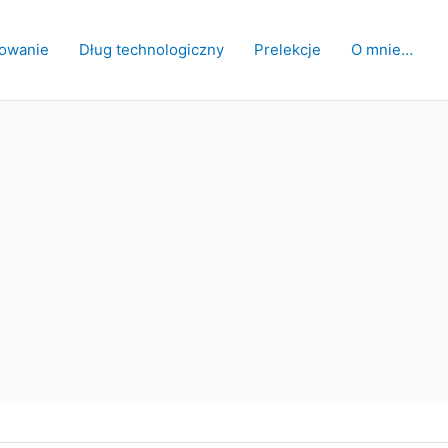
owanie
Dług technologiczny
Prelekcje
O mnie…