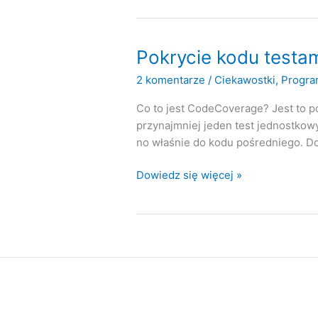
(Code
Coverage)
nie
Pokrycie kodu testam
jest
2 komentarze
/
Ciekawostki
,
Progra
wskaźnikiem
dla
Co to jest CodeCoverage? Jest to po
kierownictwa
przynajmniej jeden test jednostkowy,
no właśnie do kodu pośredniego. Do
Pokrycie
Dowiedz się więcej »
kodu
testami
i
rzut
oka
na
NCrunch-
a