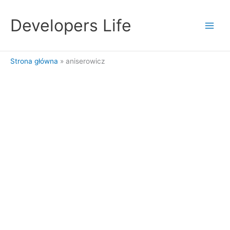
Przejdź
do
Developers Life
treści
Strona główna
aniserowicz